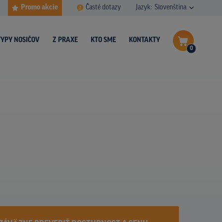
Promo akcie
Časté dotazy
Jazyk:
Slovenština
TYPY NOSIČOV
Z PRAXE
KTO SME
KONTAKTY
0
Dokončiť dopyt
Zobraziť nosiče na mape