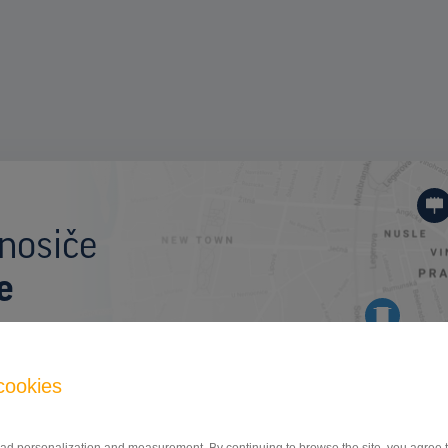
I
nosiče
e
cookies
CLV