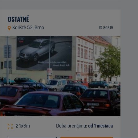
OSTATNÉ
Koliště 53, Brno
ID 80919
2,1x6m
Doba prenájmu:
od 1 mesiaca