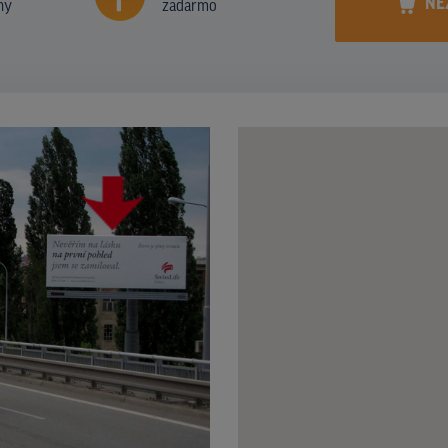
NE
ny
zadarmo