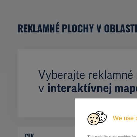
REKLAMNÉ PLOCHY V OBLAST
Vyberajte reklamné 
v
interaktívnej map
We use 
CLV