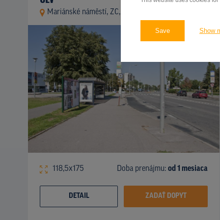
This website uses cookies for
Mariánské náměstí, ZC, Brno - Jih
ID 54579
Save
Show 
118,5x175
Doba prenájmu:
od 1 mesiaca
DETAIL
ZADAŤ DOPYT