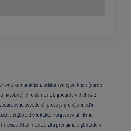
ýraznú komunikáciu. Vďaka svojej veľkosti (oproti
rojnásobný) je reklama na bigboarde vidieť už z
igboardov je osvetlená, preto je prenájom veľmi
och . Bigboard v lokalite Porgesova ul., Brno
 1 mesiac. Maximálna dĺžka prenájmu bigboardu v