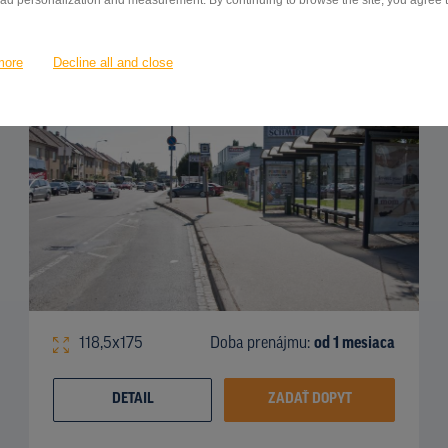
 ad personalization and measurement. By continuing to browse the site, you agree to
Mariánské náměstí, ZC, Brno - Jih
ID 54580
more
Decline all and close
118,5x175
Doba prenájmu:
od 1 mesiaca
DETAIL
ZADAŤ DOPYT