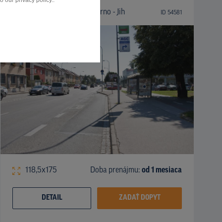
 our privacy policy..
Mariánské náměstí, ZC, Brno - Jih
ID 54581
118,5x175
Doba prenájmu:
od 1 mesiaca
DETAIL
ZADAŤ DOPYT