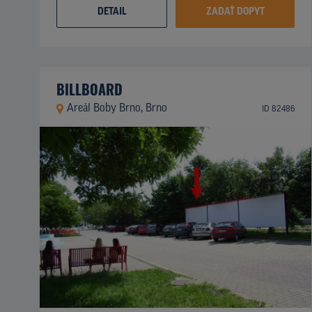
DETAIL
ZADAŤ DOPYT
BILLBOARD
Areál Boby Brno, Brno
ID 82486