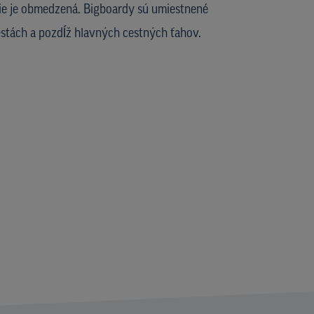
 nie je obmedzená. Bigboardy sú umiestnené
tách a pozdĺž hlavných cestných ťahov.