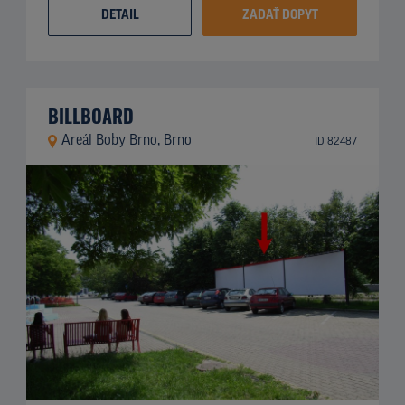
DETAIL
ZADAŤ DOPYT
BILLBOARD
Areál Boby Brno, Brno
ID 82487