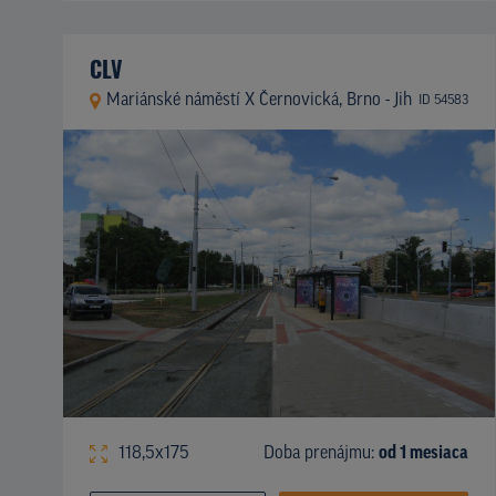
CLV
Mariánské náměstí X Černovická, Brno - Jih
ID 54583
118,5x175
Doba prenájmu:
od 1 mesiaca