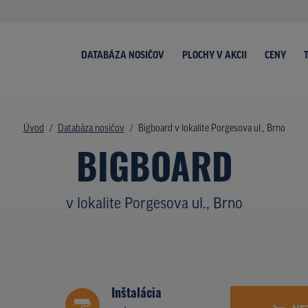
DATABÁZA NOSIČOV
PLOCHY V AKCII
CENY
Úvod
Databáza nosičov
Bigboard v lokalite Porgesova ul., Brno
BIGBOARD
v lokalite Porgesova ul., Brno
Inštalácia