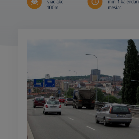
viac ako
min. 1 kalendár
100m
mesiac