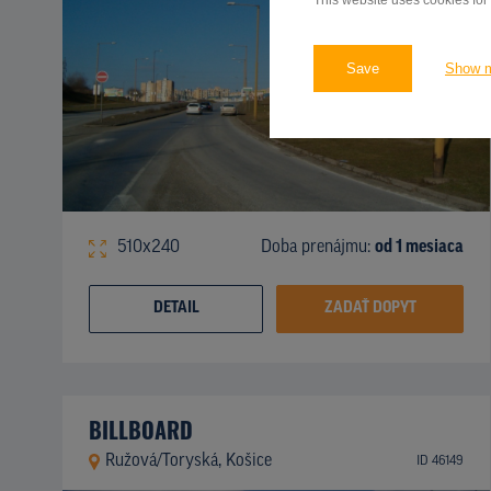
This website uses cookies for
Save
Show 
510x240
Doba prenájmu:
od 1 mesiaca
DETAIL
ZADAŤ DOPYT
BILLBOARD
Ružová/Toryská, Košice
ID 46149