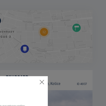
BILLBOARD
L.Svobodu-sm.Michalovce, Košice
ID 46137