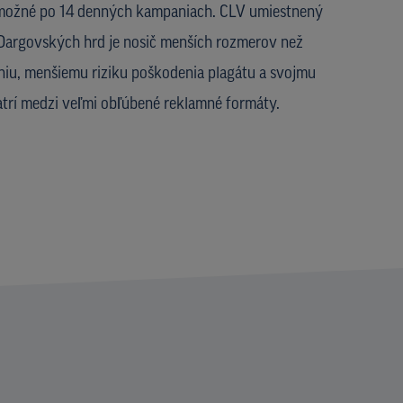
 možné po 14 denných kampaniach. CLV umiestnený
 Dargovských hrd je nosič menších rozmerov než
eniu, menšiemu riziku poškodenia plagátu a svojmu
trí medzi veľmi obľúbené reklamné formáty.