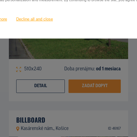
 ad personalization and measurement. By continuing to browse the site, you agree to
more
Decline all and close
510x240
Doba prenájmu:
od 1 mesiaca
DETAIL
ZADAŤ DOPYT
BILLBOARD
Kasárenské nám., Košice
ID 46167