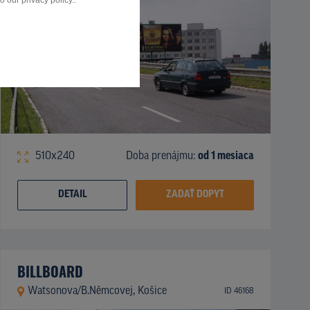
 our privacy policy..
510x240
Doba prenájmu:
od 1 mesiaca
DETAIL
ZADAŤ DOPYT
BILLBOARD
Watsonova/B.Němcovej, Košice
ID 46168