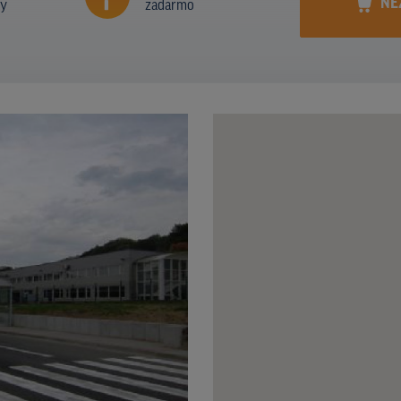
NE
ny
zadarmo