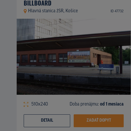
BILLBOARD
Hlavná stanica žSR, Košice
ID 47732
510x240
Doba prenájmu:
od 1 mesiaca
DETAIL
ZADAŤ DOPYT