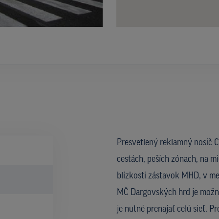
Presvetlený reklamný nosič CL
cestách, peších zónach, na mi
blízkosti zástavok MHD, v met
MČ Dargovských hrd je možné 
je nutné prenajať celú sieť. 