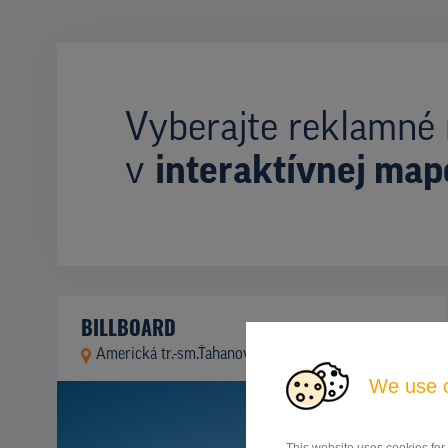
Vyberajte reklamné 
v
interaktívnej map
BILLBOARD
Americká tr.-sm.Ťahanovce, Košice
ID 46064
We use 