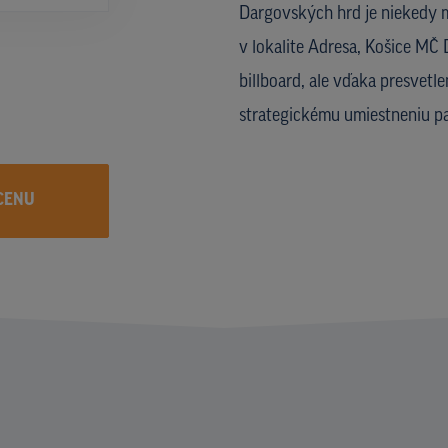
Dargovských hrd je niekedy
v lokalite Adresa, Košice MČ
billboard, ale vďaka presvetl
strategickému umiestneniu pa
CENU
I