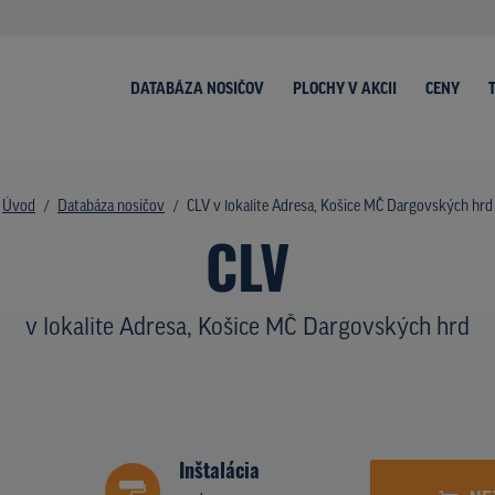
DATABÁZA NOSIČOV
PLOCHY V AKCII
CENY
Úvod
Databáza nosičov
CLV v lokalite Adresa, Košice MČ Dargovských hrd
CLV
v lokalite Adresa, Košice MČ Dargovských hrd
Inštalácia