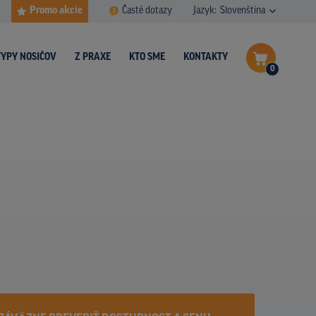
Promo akcie
Časté dotazy
Jazyk:
Slovenština
TYPY NOSIČOV
Z PRAXE
KTO SME
KONTAKTY
0
Dokončiť dopyt
Zobraziť nosiče na mape