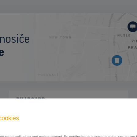
nosiče
e
BILLBOARD
Moskovská tr.-sm. sídlisko, Košice
ID 46102
cookies