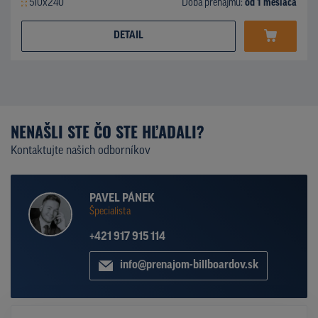
510x240
Doba prenájmu:
od 1 mesiaca
DETAIL
NENAŠLI STE ČO STE HĽADALI?
Kontaktujte našich odborníkov
PAVEL PÁNEK
Špecialista
+421 917 915 114
info@prenajom-billboardov.sk