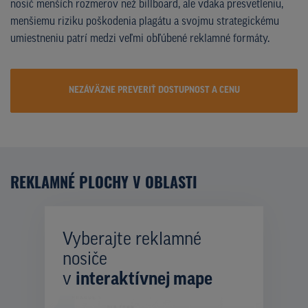
nosič menších rozmerov než billboard, ale vďaka presvetleniu,
menšiemu riziku poškodenia plagátu a svojmu strategickému
umiestneniu patrí medzi veľmi obľúbené reklamné formáty.
NEZÁVÄZNE PREVERIŤ DOSTUPNOST A CENU
REKLAMNÉ PLOCHY V OBLASTI
Vyberajte reklamné
nosiče
v
interaktívnej mape