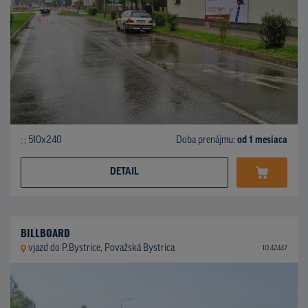
510x240
Doba prenájmu:
od 1 mesiaca
DETAIL
BILLBOARD
vjazd do P.Bystrice, Považská Bystrica
ID 42447