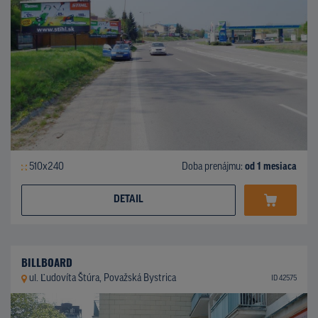
510x240
Doba prenájmu:
od 1 mesiaca
DETAIL
BILLBOARD
ul. Ľudovíta Štúra, Považská Bystrica
ID 42575