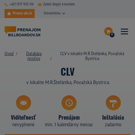
+421 917 915 114
Zadať dopyt e-mailem
Promo akcie
Slovenština
0
ČASTÉ DOTAZY
Dokončiť dopyt
Úvod
Databáza
CLV v lokalite M.R.Štefánika, Považská
DATABÁZA NOSIČOV
nosičov
Bystrica
Zobraziť nosiče na mape
CLV
PLOCHY V AKCII
v lokalite M.R.Štefánika, Považská Bystrica
CENY
TYPY NOSIČOV
Z PRAXE
Viditeľnosť
Prenájom
Inštalácia
nevyplnené
min. 1 kalendárny mesiac
zadarmo
KTO SME