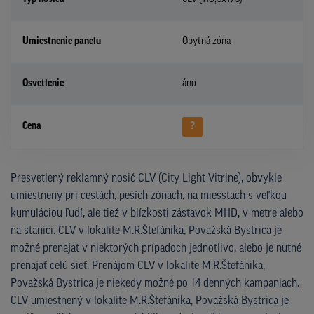
Umiestnenie panelu
Obytná zóna
Osvetlenie
áno
Cena
?
Presvetlený reklamný nosič CLV (City Light Vitrine), obvykle
umiestnený pri cestách, peších zónach, na miesstach s veľkou
kumuláciou ľudí, ale tiež v blízkosti zástavok MHD, v metre alebo
na stanici. CLV v lokalite M.R.Štefánika, Považská Bystrica je
možné prenajať v niektorých prípadoch jednotlivo, alebo je nutné
prenajať celú sieť. Prenájom CLV v lokalite M.R.Štefánika,
Považská Bystrica je niekedy možné po 14 denných kampaniach.
CLV umiestnený v lokalite M.R.Štefánika, Považská Bystrica je