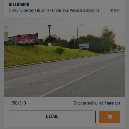
BILLBOARD
hlavný cestný ťah Žilina - Bratislava, Považská Bystrica
ID 42661
510x240
Doba prenájmu:
od 1 mesiaca
DETAIL