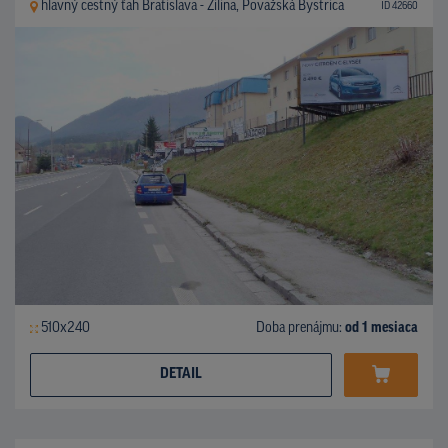
hlavný cestný ťah Bratislava - Žilina, Považská Bystrica
ID 42660
510x240
Doba prenájmu:
od 1 mesiaca
DETAIL