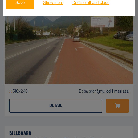
Save
Show more
Decline all and close
510x240
Doba prenájmu:
od 1 mesiaca
DETAIL
BILLBOARD