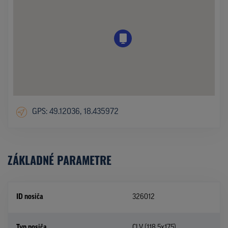
GPS: 49.12036, 18.435972
ZÁKLADNÉ PARAMETRE
ID nosiča
326012
Typ nosiča
CLV (118,5x175)