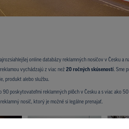
rozsiahlejšej online databázy reklamných nosičov v Česku a n
u reklamou vychádzajú z viac než
20 ročných skúseností
. Sme 
ie, produkt alebo službu.
ko 90 poskytovateľmi reklamných plôch v Česku a s viac ako 5
 reklamný nosič, ktorý je možné si legálne prenajať.