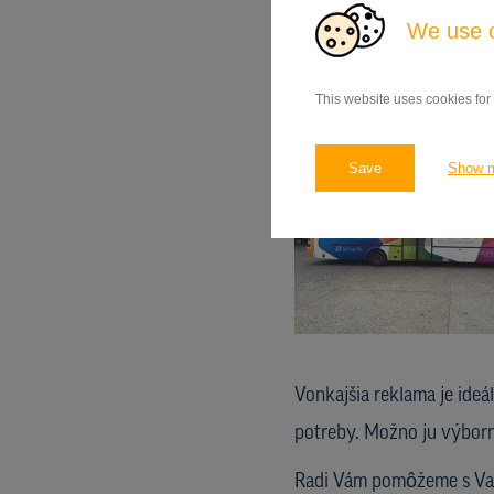
We use 
This website uses cookies for
Save
Show 
Vonkajšia reklama je ideá
potreby. Možno ju výborn
Radi Vám pomôžeme s Vaší