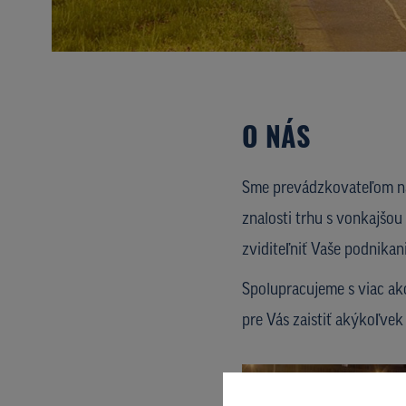
O NÁS
Sme prevádzkovateľom naj
znalosti trhu s vonkajšo
zviditeľniť Vaše podnikan
Spolupracujeme s viac a
pre Vás zaistiť akýkoľvek