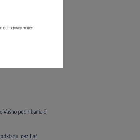
 our privacy policy..
te Vášho podnikania či
odkladu, cez tlač