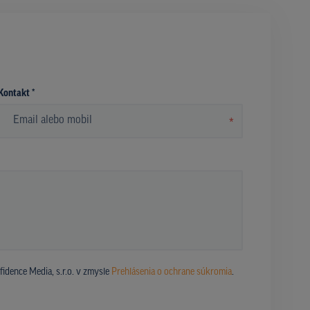
Kontakt *
*
dence Media, s.r.o. v zmysle
Prehlásenia o ochrane súkromia
.