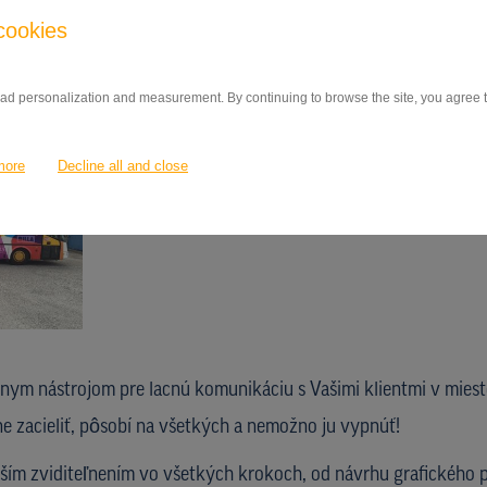
cookies
 ad personalization and measurement. By continuing to browse the site, you agree to
more
Decline all and close
lnym nástrojom pre lacnú komunikáciu s Vašimi klientmi v mies
e zacieliť, pôsobí na všetkých a nemožno ju vypnúť!
m zviditeľnením vo všetkých krokoch, od návrhu grafického p