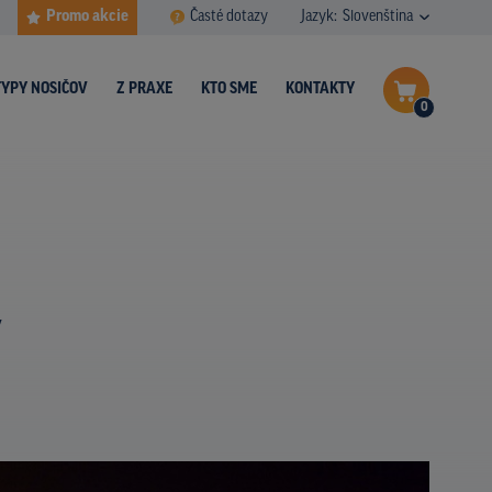
Promo akcie
Časté dotazy
Jazyk:
Slovenština
TYPY NOSIČOV
Z PRAXE
KTO SME
KONTAKTY
0
Dokončiť dopyt
Zobraziť nosiče na mape
y